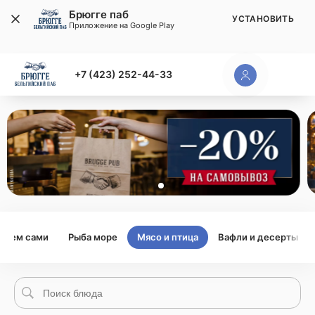
Брюгге паб
УСТАНОВИТЬ
Приложение на Google Play
+7 (423) 252-44-33
каем сами
Рыба море
Мясо и птица
Вафли и десерты