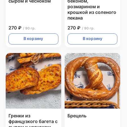
сыром и чесноком
беконом,
розмарином и
крошкой из соленого
пекана
270 ₽
270 ₽
/ 90 гр.
/ 90 гр.
В корзину
В корзину
Гренки из
Брецель
французкого багета с