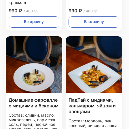
крахмал
990 ₽
990 ₽
/ 400 гр.
/ 400 гр.
В корзину
В корзину
Домашние фарфалле
ПадТай с мидиями,
с мидиями и беконом
кальмаром, яйцом и
овощами
Состав: сливки, масло,
микрозелень, пармезан,
Состав: морковь, лук
соль, перец, чесночное
зеленый, рисовая лапша,
масло, лапша домашняя,