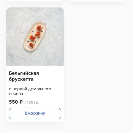
Бельгийская
брускетта
с неркой домашнего
посола
550 ₽
/ 160 гр.
В корзину