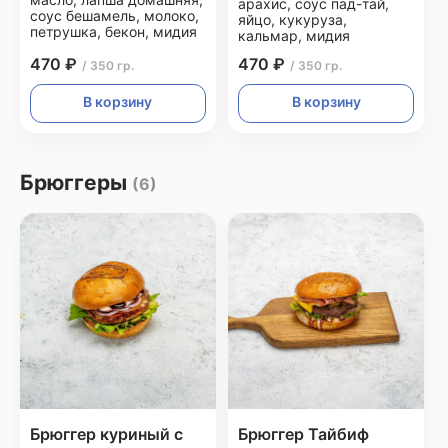
арахис, соус пад-тай,
соус бешамель, молоко,
яйцо, кукуруза,
петрушка, бекон, мидия
кальмар, мидия
470 ₽
470 ₽
/ 350 гр.
/ 350 гр.
В корзину
В корзину
Брюггеры
(6)
Брюггер куриный с
Брюггер Тайбиф