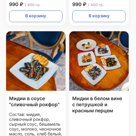
990 ₽
990 ₽
/ 400 гр.
/ 400 гр.
В корзину
В корзину
Мидии в соусе
Мидии в белом вине
"сливочный рокфор"
с петрушкой и
красным перцем
Состав: мидия,
сливочный рокфор,
сырный соус, бешамель
соус, молоко, чесночное
масло, соль, хлеб белый,