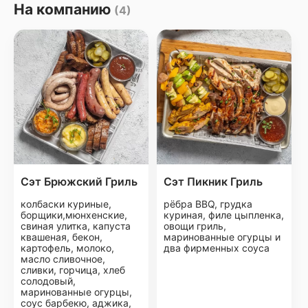
На компанию
(4)
Сэт Брюжский Гриль
Сэт Пикник Гриль
колбаски куриные,
рёбра BBQ, грудка
борщики,мюнхенские,
куриная, филе цыпленка,
свиная улитка, капуста
овощи гриль,
квашеная, бекон,
маринованные огурцы и
картофель, молоко,
два фирменных соуса
масло сливочное,
сливки, горчица, хлеб
солодовый,
маринованные огурцы,
соус барбекю, аджика,