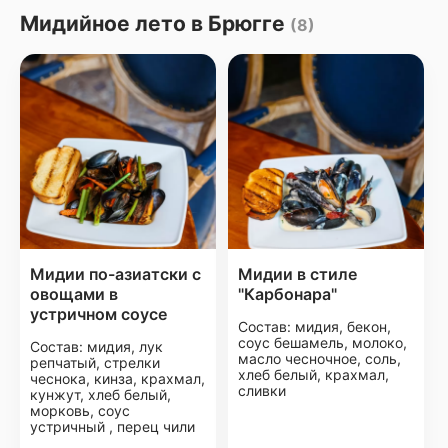
Мидийное лето в Брюгге
(8)
Мидии по-азиатски с
Мидии в стиле
овощами в
"Карбонара"
устричном соусе
Состав: мидия, бекон,
соус бешамель, молоко,
Состав: мидия, лук
масло чесночное, соль,
репчатый, стрелки
хлеб белый, крахмал,
чеснока, кинза, крахмал,
сливки
кунжут, хлеб белый,
морковь, соус
устричный , перец чили