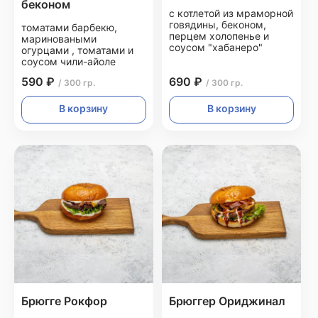
беконом
с котлетой из мраморной
говядины, беконом,
томатами барбекю,
перцем холопенье и
мариноваными
соусом "хабанеро"
огурцами , томатами и
соусом чили-айоле
590 ₽
690 ₽
/ 300 гр.
/ 300 гр.
В корзину
В корзину
Брюгге Рокфор
Брюггер Ориджинал