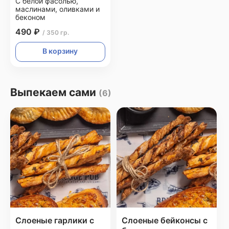
С белой фасолью,
маслинами, оливками и
беконом
490 ₽
/ 350 гр.
В корзину
Выпекаем сами
(6)
Слоеные гарлики с
Слоеные бейконсы с