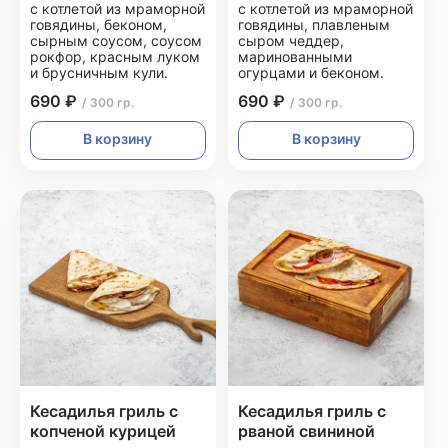
с котлетой из мраморной
с котлетой из мраморной
говядины, беконом,
говядины, плавленым
сырным соусом, соусом
сыром чеддер,
рокфор, красным луком
маринованными
и брусничным кули.
огурцами и беконом.
690 ₽
690 ₽
/ 300 гр.
/ 300 гр.
В корзину
В корзину
Кесадилья гриль с
Кесадилья гриль с
копченой курицей
рваной свининой