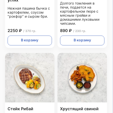
углях
Долгого томления в
печи, подается на
Нежная пашина бычка с
картофельном пюре с
картофелем, соусом
мясным грейви и
"рокфор" и сыром бри.
домашними луковыми
чипсами.
2250 ₽
890 ₽
/ 370 гр.
/ 230 гр.
В корзину
В корзину
Стейк Рибай
Хрустящий свиной