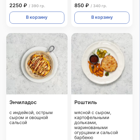
2250 ₽
850 ₽
/ 390 гр.
/ 340 гр.
В корзину
В корзину
Энчиладос
Роштиль
с индейкой, острым
мясной с сыром,
сыром и овощной
картофельными
сальсой
дольками,
мариноваными
огурцами и сальсой
барбекю