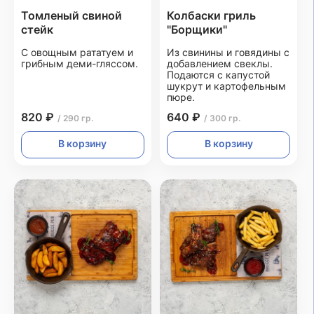
Томленый свиной
Колбаски гриль
стейк
"Борщики"
С овощным рататуем и
Из свинины и говядины с
грибным деми-гляссом.
добавлением свеклы.
Подаются с капустой
шукрут и картофельным
пюре.
820 ₽
640 ₽
/ 290 гр.
/ 300 гр.
В корзину
В корзину