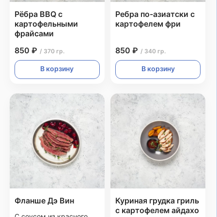
Рёбра BBQ с
Ребра по-азиатски с
картофельными
картофелем фри
фрайсами
850 ₽
850 ₽
/ 370 гр.
/ 340 гр.
В корзину
В корзину
Фланше Дэ Вин
Куриная грудка гриль
с картофелем айдахо
С соусом из красного