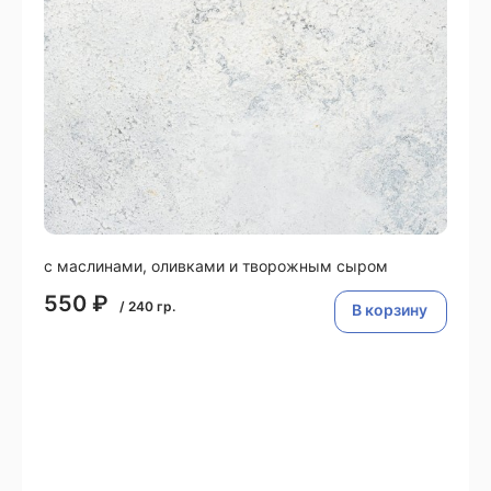
с маслинами, оливками и творожным сыром
550
₽
/
240
гр.
В корзину