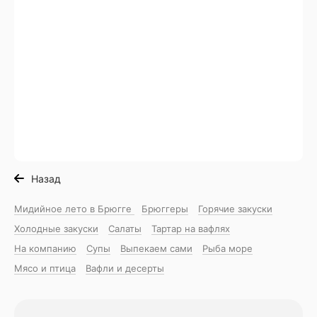
Назад
Мидийное лето в Брюгге
Брюггеры
Горячие закуски
Холодные закуски
Салаты
Тартар на вафлях
На компанию
Супы
Выпекаем сами
Рыба море
Мясо и птица
Вафли и десерты