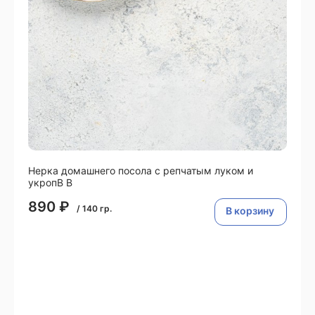
Нерка домашнего посола с репчатым луком и
укропВ В
890
₽
/
140
гр.
В корзину