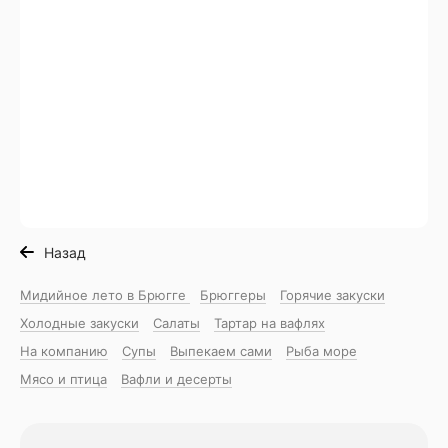
Назад
Мидийное лето в Брюгге
Брюггеры
Горячие закуски
Холодные закуски
Салаты
Тартар на вафлях
На компанию
Супы
Выпекаем сами
Рыба море
Мясо и птица
Вафли и десерты